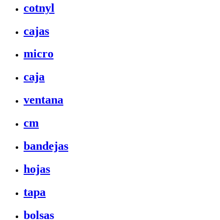
cotnyl
cajas
micro
caja
ventana
cm
bandejas
hojas
tapa
bolsas