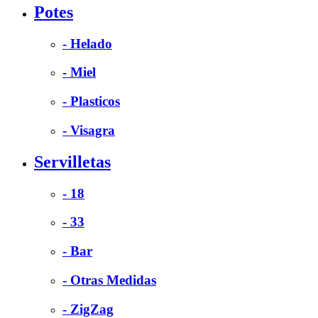
Potes
- Helado
- Miel
- Plasticos
- Visagra
Servilletas
- 18
- 33
- Bar
- Otras Medidas
- ZigZag