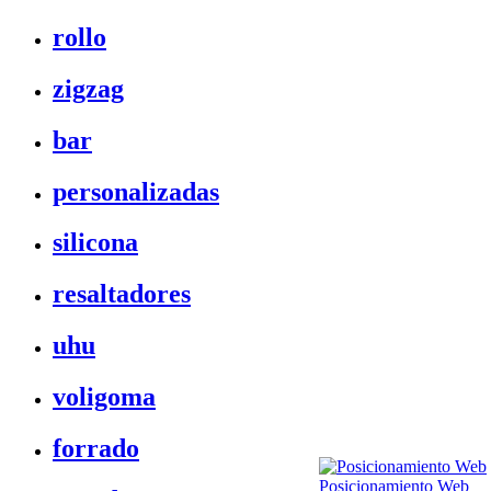
rollo
zigzag
bar
personalizadas
silicona
resaltadores
uhu
voligoma
forrado
Posicionamiento Web