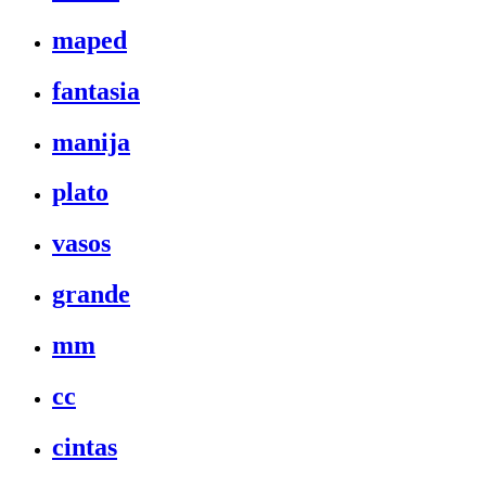
maped
fantasia
manija
plato
vasos
grande
mm
cc
cintas