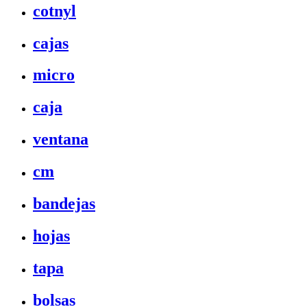
cotnyl
cajas
micro
caja
ventana
cm
bandejas
hojas
tapa
bolsas