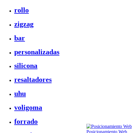
rollo
zigzag
bar
personalizadas
silicona
resaltadores
uhu
voligoma
forrado
Posicionamiento Web