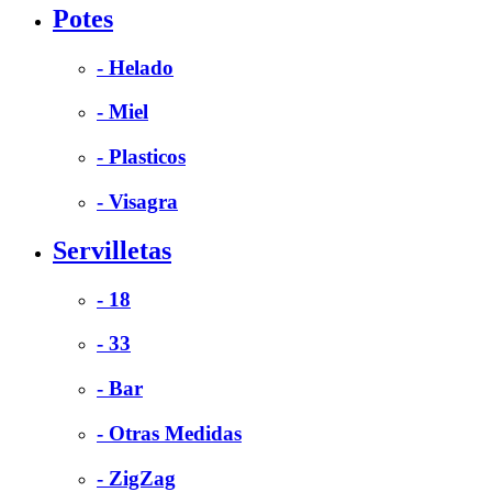
Potes
- Helado
- Miel
- Plasticos
- Visagra
Servilletas
- 18
- 33
- Bar
- Otras Medidas
- ZigZag