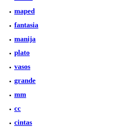
maped
fantasia
manija
plato
vasos
grande
mm
cc
cintas