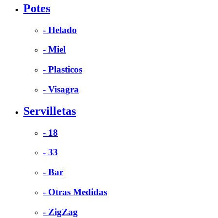
Potes
- Helado
- Miel
- Plasticos
- Visagra
Servilletas
- 18
- 33
- Bar
- Otras Medidas
- ZigZag