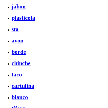
jabon
plasticola
sta
avon
borde
chinche
taco
cartulina
blanco