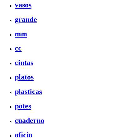
vasos
grande
mm
cc
cintas
platos
plasticas
potes
cuaderno
oficio