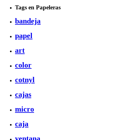
Tags en Papeleras
bandeja
papel
art
color
cotnyl
cajas
micro
caja
ventana