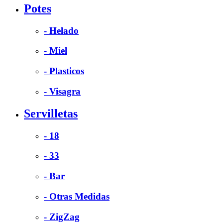
Potes
- Helado
- Miel
- Plasticos
- Visagra
Servilletas
- 18
- 33
- Bar
- Otras Medidas
- ZigZag