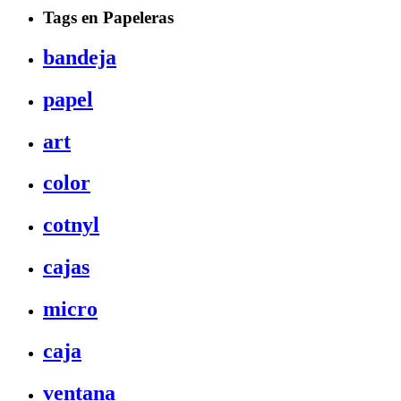
Tags en Papeleras
bandeja
papel
art
color
cotnyl
cajas
micro
caja
ventana