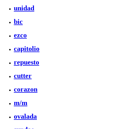
unidad
bic
ezco
capitolio
repuesto
cutter
corazon
m/m
ovalada