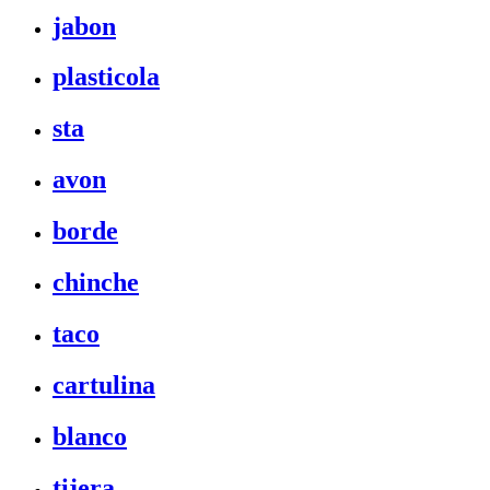
jabon
plasticola
sta
avon
borde
chinche
taco
cartulina
blanco
tijera