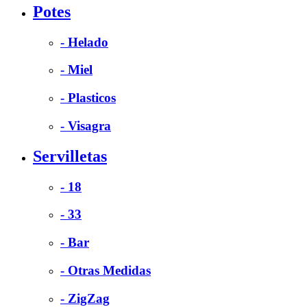
Potes
- Helado
- Miel
- Plasticos
- Visagra
Servilletas
- 18
- 33
- Bar
- Otras Medidas
- ZigZag