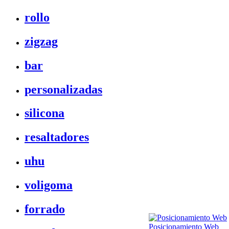
rollo
zigzag
bar
personalizadas
silicona
resaltadores
uhu
voligoma
forrado
Posicionamiento Web