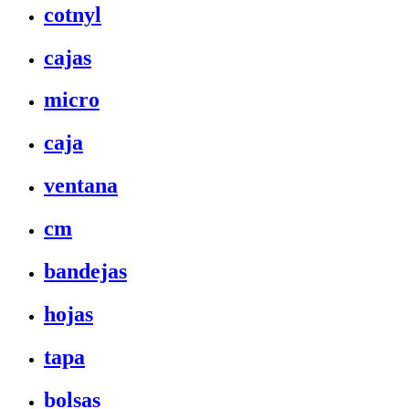
cotnyl
cajas
micro
caja
ventana
cm
bandejas
hojas
tapa
bolsas