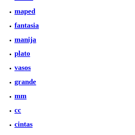
maped
fantasia
manija
plato
vasos
grande
mm
cc
cintas