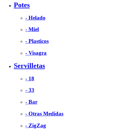
Potes
- Helado
- Miel
- Plasticos
- Visagra
Servilletas
- 18
- 33
- Bar
- Otras Medidas
- ZigZag