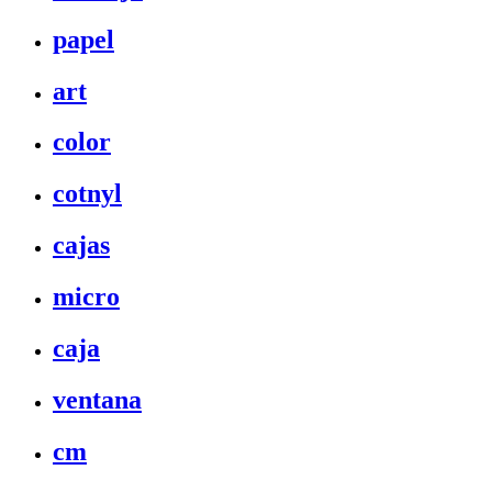
papel
art
color
cotnyl
cajas
micro
caja
ventana
cm