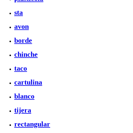
sta
avon
borde
chinche
taco
cartulina
blanco
tijera
rectangular