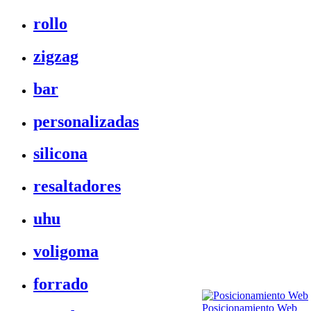
rollo
zigzag
bar
personalizadas
silicona
resaltadores
uhu
voligoma
forrado
Posicionamiento Web