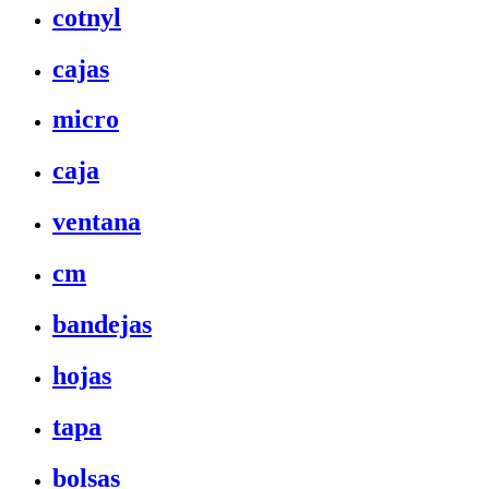
cotnyl
cajas
micro
caja
ventana
cm
bandejas
hojas
tapa
bolsas