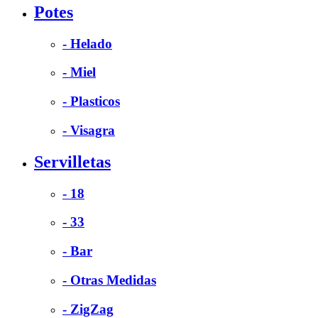
Potes
- Helado
- Miel
- Plasticos
- Visagra
Servilletas
- 18
- 33
- Bar
- Otras Medidas
- ZigZag