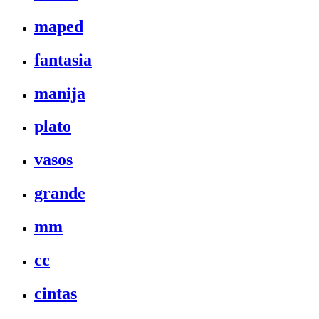
maped
fantasia
manija
plato
vasos
grande
mm
cc
cintas