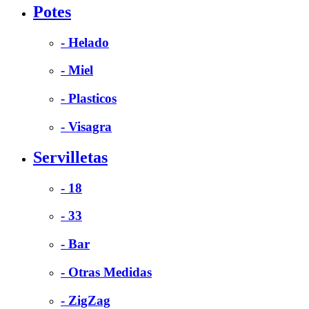
Potes
- Helado
- Miel
- Plasticos
- Visagra
Servilletas
- 18
- 33
- Bar
- Otras Medidas
- ZigZag