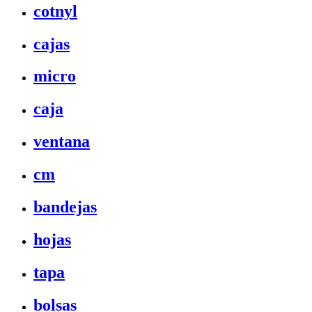
cotnyl
cajas
micro
caja
ventana
cm
bandejas
hojas
tapa
bolsas