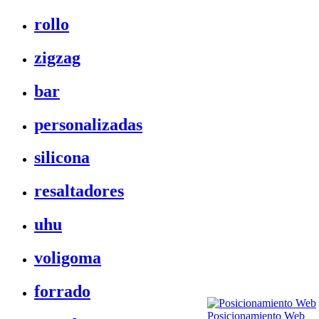
rollo
zigzag
bar
personalizadas
silicona
resaltadores
uhu
voligoma
forrado
Posicionamiento Web