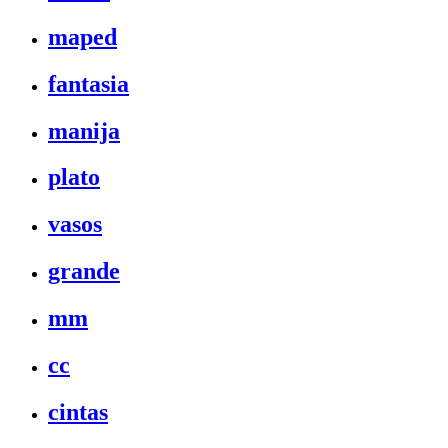
maped
fantasia
manija
plato
vasos
grande
mm
cc
cintas